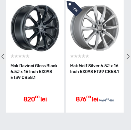
-
5%
 Gloss Black
Mak Wolf Silver 6.5J x 16
Mak Davinci Black
nch 5X098
Inch 5X098 ET39 CB58.1
6.5J x 16 Inch 5
1
ET39 CB58.1
00
00
00
0
lei
876
lei
897
le
00
924
lei