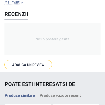
Gaura centrala
Mai mult
RECENZII
58.1
Producator
Nici o postare găsită
Mak
Se poate cumpara doar la set de 4 buc! Kit montaj GRATUIT
in caz ca este nevoie!
ADAUGA UN REVIEW
POATE ESTI INTERESAT SI DE
Produse similare
Produse vazute recent