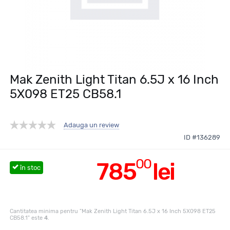
Mak Zenith Light Titan 6.5J x 16 Inch
5X098 ET25 CB58.1
Adauga un review
ID #136289
00
785
lei
în stoc
Cantitatea minima pentru "Mak Zenith Light Titan 6.5J x 16 Inch 5X098 ET25
CB58.1" este
4
.