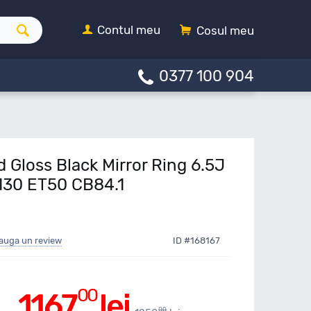
Contul meu
Cosul meu
0377 100 904
 Gloss Black Mirror Ring 6.5J
X130 ET50 CB84.1
auga un review
ID #168167
00
1167
lei
00