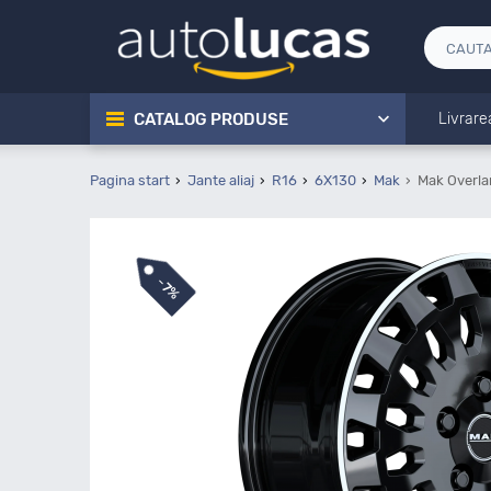
CATALOG PRODUSE
Livrare
Pagina start
Jante aliaj
R16
6X130
Mak
Mak Overla
-
7%