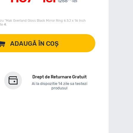
1258
lei
ru "Mak Overland Gloss Black Mirror Ring 6.5J x 16 Inch
ste
4
.
ADAUGĂ ÎN COȘ
Drept de Returnare Gratuit
Ai la dispozitie 14 zile sa testezi
produsul