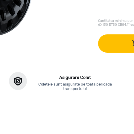
Cantitatea minima pent
6X130 ET50 CB84.1" e
Asigurare Colet
Coletele sunt asigurate pe toata perioada
transportului