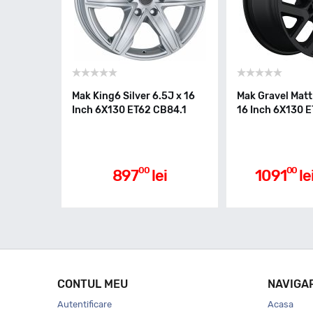
Mak King6 Silver 6.5J x 16
Mak Gravel Matt
Inch 6X130 ET62 CB84.1
16 Inch 6X130 
00
00
897
lei
1091
le
CONTUL MEU
NAVIGA
Autentificare
Acasa