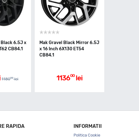
 Black 6.5J x
Mak Gravel Black Mirror 6.5J
ET62 CB84.1
x 16 Inch 6X130 ET54
CB84.1
00
i
1136
lei
00
1180
lei
RE RAPIDA
INFORMATII
Politica Cookie