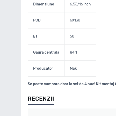
Dimensiune
6.5J/16 inch
PCD
6X130
ET
50
Gaura centrala
84.1
Producator
Mak
Se poate cumpara doar la set de 4 buc! Kit montaj 
RECENZII