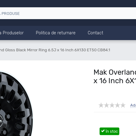
a Produselor
Politica de returnare
Contact
nd Gloss Black Mirror Ring 6.5J x 16 Inch 6X130 ET50 CB84.1
Mak Overland
x 16 Inch 6
Ad
în stoc