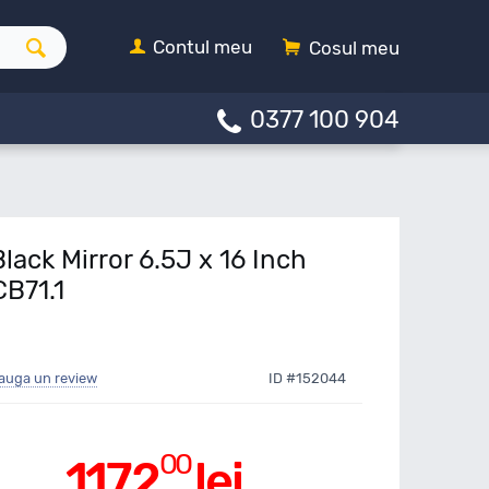
Contul meu
Cosul meu
0377 100 904
lack Mirror 6.5J x 16 Inch
CB71.1
auga un review
ID #152044
00
1172
lei