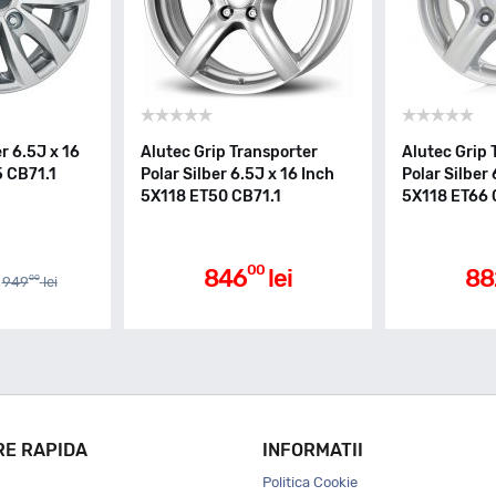
r 6.5J x 16
Alutec Grip Transporter
Alutec Grip 
5 CB71.1
Polar Silber 6.5J x 16 Inch
Polar Silber 
5X118 ET50 CB71.1
5X118 ET66 
00
846
lei
88
00
949
lei
RE RAPIDA
INFORMATII
Politica Cookie