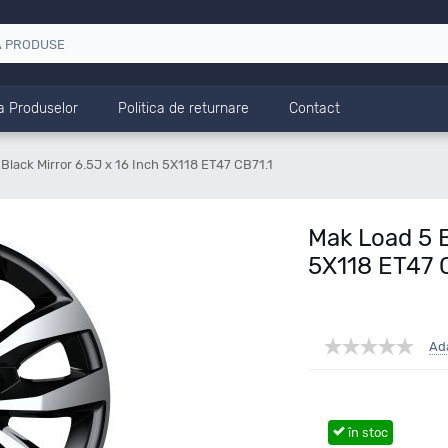
a Produselor
Politica de returnare
Contact
Black Mirror 6.5J x 16 Inch 5X118 ET47 CB71.1
Mak Load 5 B
5X118 ET47 
Ad
în stoc