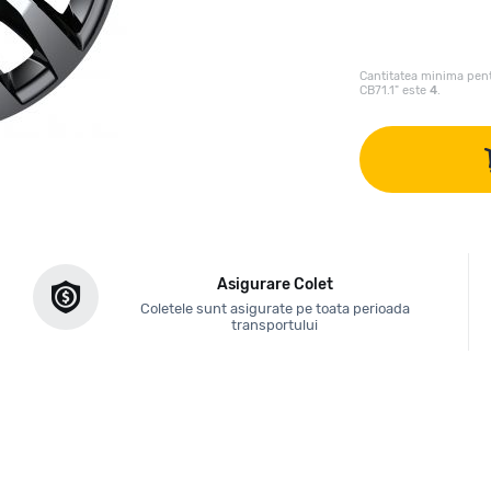
Cantitatea minima pent
CB71.1" este
4
.
Asigurare Colet
Coletele sunt asigurate pe toata perioada
transportului