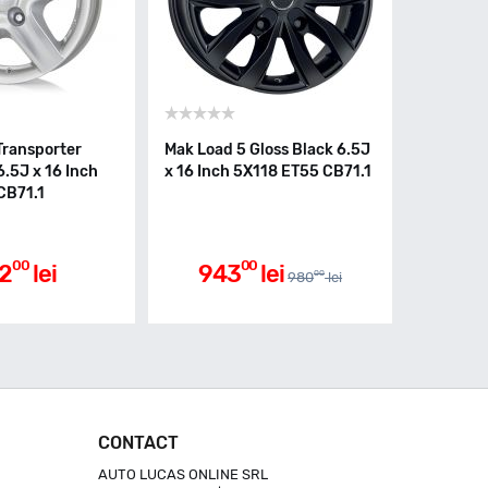
Transporter
Mak Load 5 Gloss Black 6.5J
6.5J x 16 Inch
x 16 Inch 5X118 ET55 CB71.1
CB71.1
00
00
2
lei
943
lei
00
980
lei
CONTACT
AUTO LUCAS ONLINE SRL