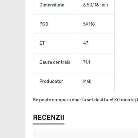
Dimensiune
6.5J/16 inch
PCD
5X118
ET
47
Gaura centrala
71.1
Producator
Mak
Se poate cumpara doar la set de 4 buc! Kit montaj 
RECENZII