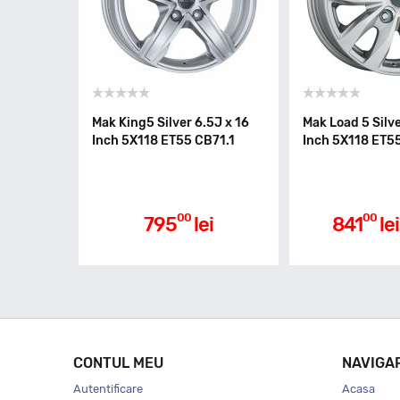
Mak King5 Silver 6.5J x 16
Mak Load 5 Silve
Inch 5X118 ET55 CB71.1
Inch 5X118 ET5
00
00
795
lei
841
lei
CONTUL MEU
NAVIGA
Autentificare
Acasa