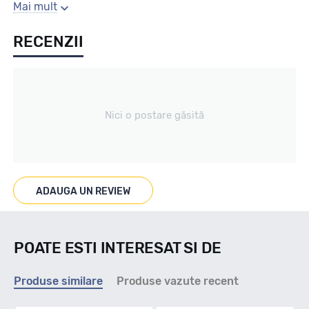
Gaura centrala
Mai mult
RECENZII
65.1
Producator
Nici o postare găsită
Mak
Se poate cumpara doar la set de 4 buc! Kit montaj GRATUIT
in caz ca este nevoie!
ADAUGA UN REVIEW
POATE ESTI INTERESAT SI DE
Produse similare
Produse vazute recent