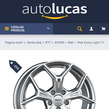
CATALOG
PRODUSE
Pagina start
Jante aliaj
R17
4X108
Mak
Mak Epica Light Tita
-
21%