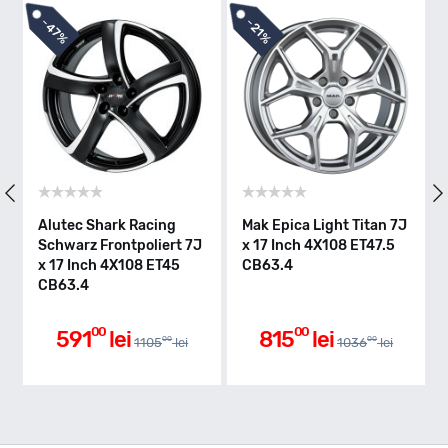
-
-
47%
21%
Alutec Shark Racing
Mak Epica Light Titan 7J
Schwarz Frontpoliert 7J
x 17 Inch 4X108 ET47.5
x 17 Inch 4X108 ET45
CB63.4
CB63.4
00
00
591
lei
815
lei
00
00
1105
lei
1036
lei