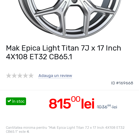
Mak Epica Light Titan 7J x 17 Inch
4X108 ET32 CB65.1
Adauga un review
ID #169668
00
815
lei
în stoc
00
1036
lei
Cantitatea minima pentru "Mak Epica Light Titan 7J x 17 Inch 4X108 ET32
CB65.1" este
4
.