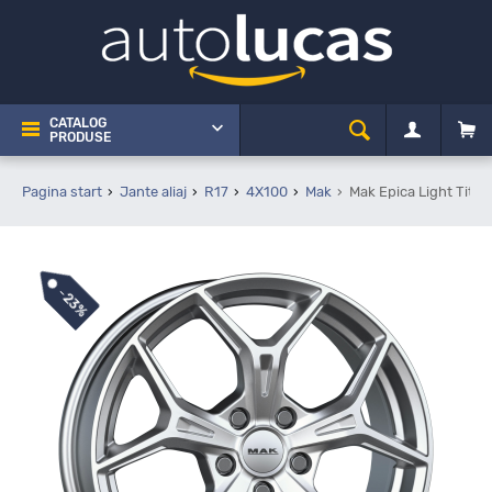
CATALOG
PRODUSE
Pagina start
Jante aliaj
R17
4X100
Mak
Mak Epica Light Tita
-
23%