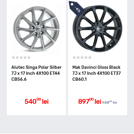
-
4%
Alutec Singa Polar Silber
Mak Davinci Gloss Black
7J x 17 Inch 4X100 ET44
7J x 17 Inch 4X100 ET37
CB56.6
CB60.1
00
00
540
lei
897
lei
00
938
lei