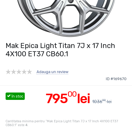
Mak Epica Light Titan 7J x 17 Inch
4X100 ET37 CB60.1
Adauga un review
ID #169670
00
795
lei
în stoc
00
1036
lei
Cantitatea minima pentru "Mak Epica Light Titan 7J x 17 Inch 4X100 ET37
CB60.1" este
4
.