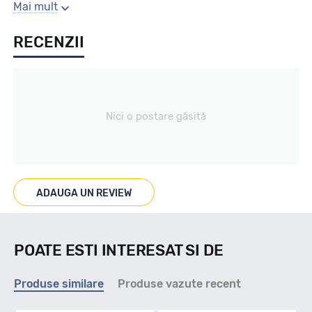
Gaura centrala
Mai mult
RECENZII
60.1
Producator
Nici o postare găsită
Mak
Se poate cumpara doar la set de 4 buc! Kit montaj GRATUIT
in caz ca este nevoie!
ADAUGA UN REVIEW
POATE ESTI INTERESAT SI DE
Produse similare
Produse vazute recent