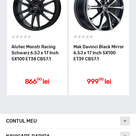
Alutec Monstr Racing
Mak Davinci Black Mirror
Schwarz 6.5J x 17 Inch
6.5J x 17 Inch 5X100
5X100 ET38 CB57.1
ET39 CB57.1
00
00
866
lei
999
lei
CONTUL MEU