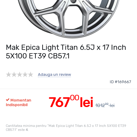
Mak Epica Light Titan 6.5J x 17 Inch
5X100 ET39 CB57.1
Adauga un review
ID #169667
00
767
lei
Momentan
00
Indisponibil
1012
lei
Cantitatea minima pentru "Mak Epica Light Titan 6.5J x 17 Inch 5X100 ET39
CB57.1" este
4
.