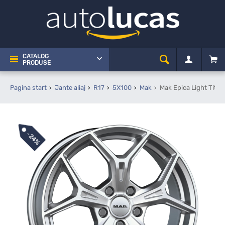
CATALOG
PRODUSE
Pagina start
Jante aliaj
R17
5X100
Mak
Mak Epica Light Titan
-
24%