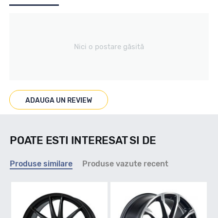
Producator
Nici o postare găsită
Mak
Se poate cumpara doar la set de 4 buc! Kit montaj GRATUIT
in caz ca este nevoie!
ADAUGA UN REVIEW
POATE ESTI INTERESAT SI DE
Produse similare
Produse vazute recent