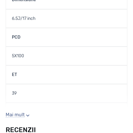
6.5J/17 inch
PCD
5X100
ET
39
Gaura centrala
Mai mult
RECENZII
57.1