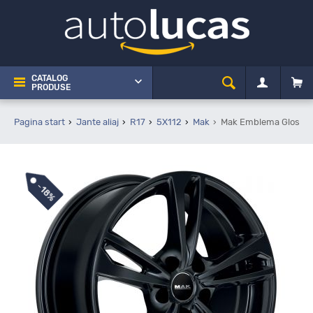
CATALOG
PRODUSE
Pagina start
Jante aliaj
R17
5X112
Mak
Mak Emblema Gloss Bl
-
18%