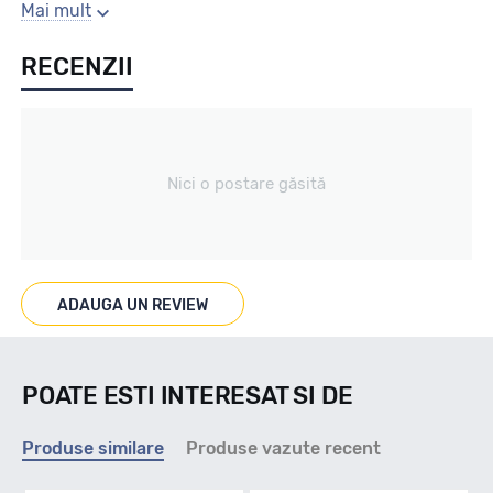
Gaura centrala
Mai mult
RECENZII
57.1
Producator
Nici o postare găsită
Mak
Se poate cumpara doar la set de 4 buc! Kit montaj GRATUIT
in caz ca este nevoie!
ADAUGA UN REVIEW
POATE ESTI INTERESAT SI DE
Produse similare
Produse vazute recent