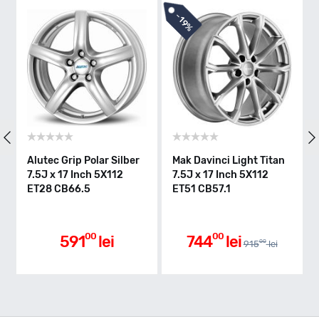
-
-
19%
1%
ilber
Mak Davinci Light Titan
Alutec Tormenta Polar-
2
7.5J x 17 Inch 5X112
silber 7.5J x 17 Inch
ET51 CB57.1
5X112 ET38 CB66.6
00
00
744
lei
785
lei
00
00
915
lei
789
lei