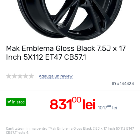
Mak Emblema Gloss Black 7.5J x 17
Inch 5X112 ET47 CB57.1
Adauga un review
ID #144434
00
831
lei
în stoc
00
1017
lei
Cantitatea minima pentru "Mak Emblema Gloss Black 7.5J x 17 Inch 5X112 ET47
CB57.1" este
4
.