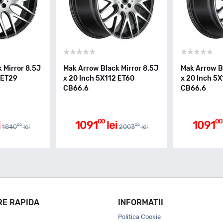
 Mirror 8.5J
Mak Arrow Black Mirror 8.5J
Mak Arrow Bl
 ET29
x 20 Inch 5X112 ET60
x 20 Inch 5
CB66.6
CB66.6
00
00
i
1091
lei
1091
00
00
1840
lei
2003
lei
RE RAPIDA
INFORMATII
Politica Cookie