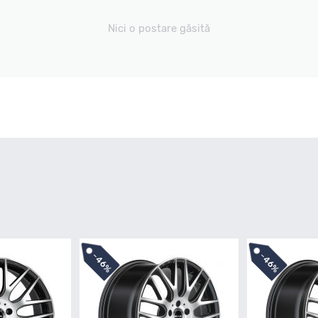
Nici o postare găsită
-
-
46%
46%