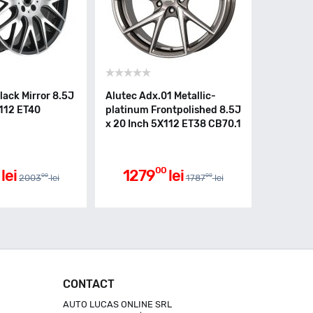
ack Mirror 8.5J
Alutec Adx.01 Metallic-
X112 ET40
platinum Frontpolished 8.5J
x 20 Inch 5X112 ET38 CB70.1
00
lei
1279
lei
00
00
2003
lei
1787
lei
CONTACT
AUTO LUCAS ONLINE SRL