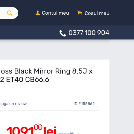
Contul meu
Cosul meu
0377 100 904
oss Black Mirror Ring 8.5J x
12 ET40 CB66.6
auga un review
ID #155862
00
1091
lei
00