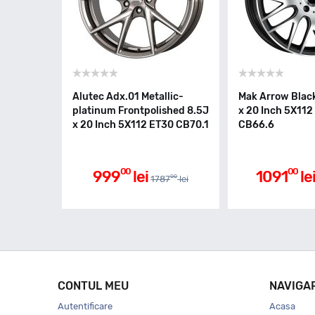
Alutec Adx.01 Metallic-
Mak Arrow Black
platinum Frontpolished 8.5J
x 20 Inch 5X112
x 20 Inch 5X112 ET30 CB70.1
CB66.6
00
00
999
lei
1091
le
00
1787
lei
CONTUL MEU
NAVIGA
Autentificare
Acasa