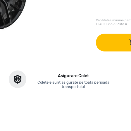
Cantitatea minima pent
ET40 CB66.6" este
4
.
Asigurare Colet
Coletele sunt asigurate pe toata perioada
transportului