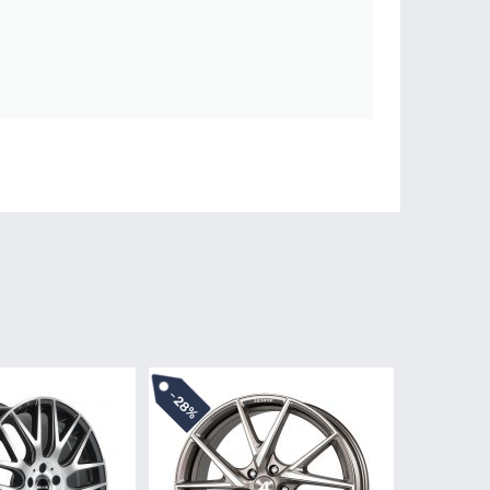
-
28%