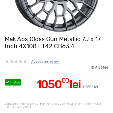
Mak Apx Gloss Gun Metallic 7J x 17
Inch 4X108 ET42 CB63.4
Adauga un review
ID #168166
00
1050
lei
în stoc
00
1135
lei
Cantitatea minima pentru "Mak Apx Gloss Gun Metallic 7J x 17 Inch 4X108
ET42 CB63.4" este
4
.