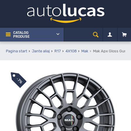
CATALOG
PRODUSE
Pagina start
Jante aliaj
R17
4X108
Mak
Mak Apx Gloss Gun Me
-
7%