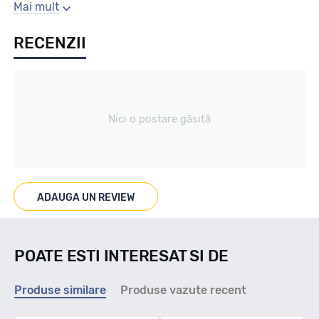
Gaura centrala
Mai mult
RECENZII
63.4
Producator
Nici o postare găsită
Mak
Se poate cumpara doar la set de 4 buc! Kit montaj GRATUIT
in caz ca este nevoie!
ADAUGA UN REVIEW
POATE ESTI INTERESAT SI DE
Produse similare
Produse vazute recent