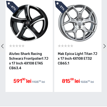
-
-
47%
21%
Alutec Shark Racing
Mak Epica Light Titan 7J
Schwarz Frontpoliert 7J
x 17 Inch 4X108 ET32
x 17 Inch 4X108 ET45
CB65.1
CB63.4
00
00
591
lei
815
lei
00
00
1105
lei
1036
lei